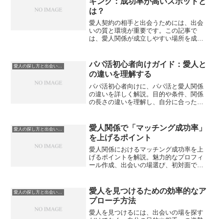
キング：成功率が高いスポットと
は？
愛人契約の相手と出会うためには、出会
いの質と環境が重要です。この記事で
は、愛人関係が成立しやすい場所を成功
率の高い順にランキング形式で紹介し、
それぞれの特徴と注意点を解説します。
パパ活初心者向けガイド：愛人と
愛人の探し方と出会いの場
の違いを理解する
パパ活初心者向けに、パパ活と愛人関係
の違いを詳しく解説。目的や条件、関係
の長さの違いを理解し、自分に合ったス
タイルを選ぶためのポイントを紹介しま
す。
愛人関係で「マッチング成功率」
愛人の探し方と出会いの場
を上げるポイント
愛人関係におけるマッチング成功率を上
げるポイントを解説。魅力的なプロフィ
ール作成、出会いの場選び、初対面での
印象アップの方法を紹介します。
愛人を見つけるための効率的なア
愛人の探し方と出会いの場
プローチ方法
愛人を見つけるには、出会いの場を探す