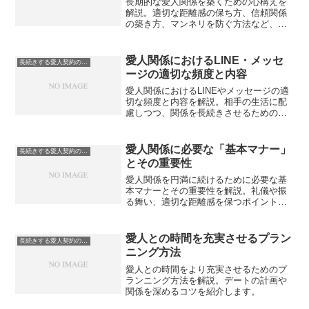
長期的な愛人関係を築くための心構えを
解説。適切な距離感の保ち方、信頼関係
の築き方、マンネリを防ぐ方法など、愛
人関係を円滑に続けるためのポイントを
紹介します。
愛人関係におけるLINE・メッセ
長続きする愛人契約のコツ
ージの適切な頻度と内容
愛人関係におけるLINEやメッセージの適
切な頻度と内容を解説。相手の生活に配
慮しつつ、関係を長続きさせるための連
絡術を紹介します。
愛人関係に必要な「基本マナー」
長続きする愛人契約のコツ
とその重要性
愛人関係を円満に続けるために必要な基
本マナーとその重要性を解説。礼儀や振
る舞い、適切な距離感を保つポイントを
詳しく紹介します。
愛人との時間を充実させるプラン
長続きする愛人契約のコツ
ニング方法
愛人との時間をより充実させるためのプ
ランニング方法を解説。デートの計画や
関係を深めるコツを紹介します。