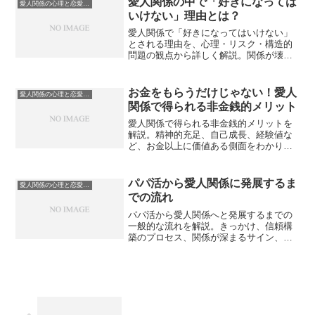
愛人関係の中で「好きになっては
愛人関係の心理と恋愛感情
いけない」理由とは？
愛人関係で「好きになってはいけない」
とされる理由を、心理・リスク・構造的
問題の観点から詳しく解説。関係が壊れ
る要因や感情コントロールの重要性を明
らかにします。
お金をもらうだけじゃない！愛人
愛人関係の心理と恋愛感情
関係で得られる非金銭的メリット
愛人関係で得られる非金銭的メリットを
解説。精神的充足、自己成長、経験値な
ど、お金以上に価値ある側面をわかりや
すく紹介します。
パパ活から愛人関係に発展するま
愛人関係の心理と恋愛感情
での流れ
パパ活から愛人関係へと発展するまでの
一般的な流れを解説。きっかけ、信頼構
築のプロセス、関係が深まるサイン、注
意点を踏まえながら、安全で健全なステ
ップアップの方法を紹介します。