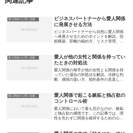
関連記事
ビジネスパートナーから愛人関係
愛人関係の心理と恋愛感情
に発展させる方法
ビジネスパートナーから自然に愛人関係
へ発展させるためのポイントを解説。信
頼構築、距離の縮め方、リスク管理、互
いの立場を守るための注意点をまとめ、
スマートな関係づくりをサポートしま
す。
愛人が他の女性と関係を持ってい
愛人関係の心理と恋愛感情
たときの対処法
愛人関係の相手が他の女性とも関係を持
っていた場合の対処法を解説。冷静な判
断、感情の扱い方、契約条件の見直し、
安全面のリスク回避など、実践的な対応
策をまとめています。
愛人関係で起こる嫉妬と独占欲の
愛人関係の心理と恋愛感情
コントロール術
愛人関係において最も厄介なのが、嫉妬
と独占欲の感情です。この記事では、理
性を失わずに関係を維持するための心理
的アプローチと、感情を上手にコントロ
ールする実践的な方法を解説します。