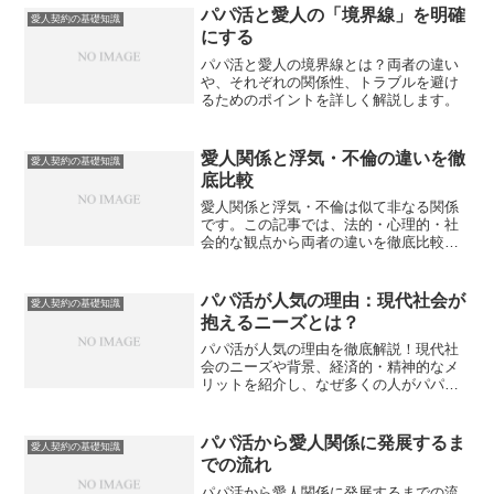
パパ活と愛人の「境界線」を明確
愛人契約の基礎知識
にする
パパ活と愛人の境界線とは？両者の違い
や、それぞれの関係性、トラブルを避け
るためのポイントを詳しく解説します。
愛人関係と浮気・不倫の違いを徹
愛人契約の基礎知識
底比較
愛人関係と浮気・不倫は似て非なる関係
です。この記事では、法的・心理的・社
会的な観点から両者の違いを徹底比較
し、どこに境界線があるのか、そしてそ
れぞれに伴うリスクや目的の違いについ
て詳しく解説します。
パパ活が人気の理由：現代社会が
愛人契約の基礎知識
抱えるニーズとは？
パパ活が人気の理由を徹底解説！現代社
会のニーズや背景、経済的・精神的なメ
リットを紹介し、なぜ多くの人がパパ活
を選ぶのかを解説します。
パパ活から愛人関係に発展するま
愛人契約の基礎知識
での流れ
パパ活から愛人関係に発展するまでの流