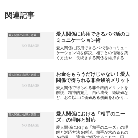
関連記事
愛人関係に応用できるパパ活のコ
愛人関係の心理と恋愛感情
ミュニケーション術
愛人関係に応用できるパパ活のコミュニ
ケーション術を解説。相手との信頼を築
く方法や、長続きする関係を維持するた
めの会話術、心理テクニックを紹介しま
す。
お金をもらうだけじゃない！愛人
愛人関係の心理と恋愛感情
関係で得られる非金銭的メリット
愛人関係で得られる非金銭的メリットを
解説。精神的充足、自己成長、経験値な
ど、お金以上に価値ある側面をわかりや
すく紹介します。
愛人関係における「相手のニー
愛人関係の心理と恋愛感情
ズ」の理解と対応
愛人関係における「相手のニーズ」の理
解と対応方法を解説。相手が求めるもの
を把握し、適切に対応することで、円滑