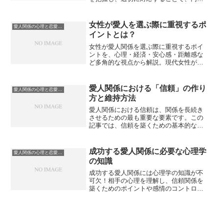
で長続きする関係を築くポイントを紹介
します。
女性が愛人を選ぶ際に重視するポ
愛人関係の心理と恋愛感情
イントとは？
女性が愛人関係を選ぶ際に重視するポイ
ントを、心理・経済・安心感・距離感な
ど多角的な視点から解説。現代女性が求
める条件や背景もわかりやすく紹介しま
す。
愛人関係における「信頼」の作り
愛人関係の心理と恋愛感情
方と維持方法
愛人関係における信頼は、関係を長続き
させるための最も重要な要素です。この
記事では、信頼を築くための基本的なス
テップと、長期的に維持するための心構
え・行動を具体的に解説します。
成功する愛人関係に必要な心理学
愛人関係の心理と恋愛感情
の知識
成功する愛人関係には心理学の知識が不
可欠！相手の心理を理解し、信頼関係を
築くためのポイントや感情のコントロー
ル方法を詳しく解説します。