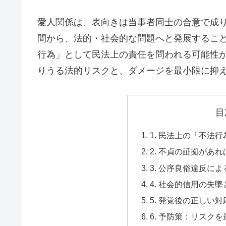
愛人関係は、表向きは当事者同士の合意で成
間から、法的・社会的な問題へと発展するこ
行為」として民法上の責任を問われる可能性
りうる法的リスクと、ダメージを最小限に抑
目
1. 民法上の「不法
2. 不貞の証拠があ
3. 公序良俗違反に
4. 社会的信用の失
5. 発覚後の正しい
6. 予防策：リスク