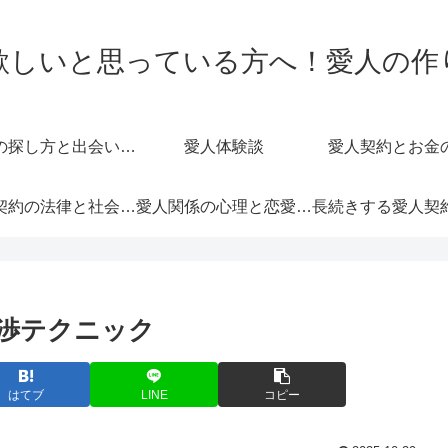
欲しいと思っている方へ！愛人の作
愛人の探し方と出会いの場
愛人体験談
愛人契約とお金
愛人契約の法律と社会的影響
愛人関係の心理と恋愛感情
渉テクニック
はてブ
LINE
コピー