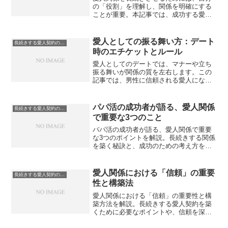
の「役割」を理解し、関係を明確にする
ことが重要。本記事では、成功する愛人
の役割とバランスの取れた関係を築く方
法を解説します。
愛人としての振る舞い方：デート
長続きする愛人契約のコツ
時のエチケットとルール
愛人としてのデートでは、マナーや立ち
振る舞いが関係の質を左右します。この
記事では、男性に信頼される愛人になる
ためのエチケットと、デート時に守るべ
きルールを具体的に解説します。
パパ活の成功者が語る、愛人関係
長続きする愛人契約のコツ
で重要な3つのこと
パパ活の成功者が語る、愛人関係で重要
な3つのポイントを解説。長続きする関係
を築く秘訣と、成功のための考え方を紹
介します。
愛人関係における「信頼」の重要
長続きする愛人契約のコツ
性と構築法
愛人関係における「信頼」の重要性と構
築方法を解説。長続きする愛人契約を築
くために必要なポイントや、信頼を深め
るための具体的な方法を紹介します。