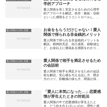
学的アプローチ
愛人関係を長く安定させるための心理学
的アプローチを解説。依存・嫉妬・信頼
といった感情をどうコントロールし、成
熟した関係を築くかを、実践的心理学の
観点から詳しく紹介します。
お金をもらうだけじゃない！愛人
愛人関係の心理と恋愛感情
関係で得られる非金銭的メリット
愛人関係で得られる非金銭的メリットを
解説。精神的充足、自己成長、経験値な
ど、お金以上に価値ある側面をわかりや
すく紹介します。
愛人関係で相手を満足させるため
愛人関係の心理と恋愛感情
の会話術
愛人関係で相手を満足させるための会話
術を解説。安心感を与える話し方、聞き
方のコツ、距離感の保ち方、関係が深ま
るコミュニケーション戦略を紹介しま
す。
「愛人に本気になった…」恋愛感
愛人関係の心理と恋愛感情
情が芽生えたときの対処法
愛人関係の中で恋愛感情が芽生えたと
き、どう向き合えばいいのか。理性と感