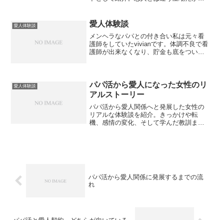
こそ生まれる深い情や、言葉にならない
温もりを描きます。
愛人体験談
愛人体験談
メンヘラなパパとの付き合い私は元々看
護師をしていたvivianです。体調不良で看
護師が出来なくなり、貯金も底をついて
しまったため自由出勤である風俗店で働
くことになりました。風俗店で働いてい
ると、後のパパになってくれる旅行会社
勤務のHさんに出...
パパ活から愛人になった女性のリ
愛人体験談
アルストーリー
パパ活から愛人関係へと発展した女性の
リアルな体験談を紹介。きっかけや転
機、感情の変化、そして学んだ教訓まで
を具体的に描きながら、2つの関係の違い
と境界線を考察します。
パパ活から愛人関係に発展するまでの流
れ