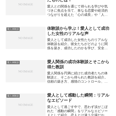
愛人との関係を通じて得られる学びや気
づきに焦点を当て、単なる恋愛や経済的
つながりを超えた「心の成長」や「人間
関係の本質」について考察します。実体
験をもとに愛人関係の光と影を描きま
す。
体験談から学ぶ！愛人として成功
愛人体験談
した女性のリアルな声
愛人として成功した女性たちのリアルな
体験談を紹介。彼女たちがどのように関
係を築き、成功したのかを学び、安全で
充実した愛人関係を実現するためのポイ
ントを解説します。
愛人関係の成功体験談とそこから
愛人体験談
得た教訓
愛人関係を円満に続けた成功者たちの体
験談と、そこから得られた教訓を紹介。
信頼の築き方、感情のコントロール、ト
ラブル回避の秘訣など、長く穏やかな関
係を維持するための実例を解説します。
愛人として感動した瞬間：リアル
愛人体験談
なエピソード
愛人として過ごす中で、思わず涙がこぼ
れた「感動の瞬間」をリアルなエピソー
ドとして紹介。恋人とは違う立場だから