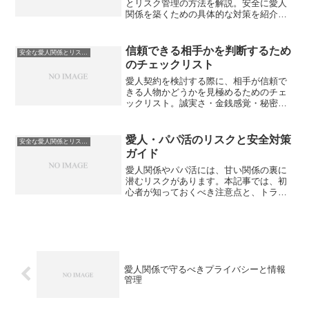
とリスク管理の方法を解説。安全に愛人
関係を築くための具体的な対策を紹介し
ます。
信頼できる相手かを判断するため
安全な愛人関係とリスク管理
のチェックリスト
愛人契約を検討する際に、相手が信頼で
きる人物かどうかを見極めるためのチェ
ックリスト。誠実さ・金銭感覚・秘密保
持・感情の安定性など、安全な関係を築
くための判断基準を紹介します。
愛人・パパ活のリスクと安全対策
安全な愛人関係とリスク管理
ガイド
愛人関係やパパ活には、甘い関係の裏に
潜むリスクがあります。本記事では、初
心者が知っておくべき注意点と、トラブ
ル回避のための実践的な対策を徹底解説
します。
愛人関係で守るべきプライバシーと情報
管理