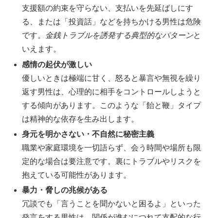
支援額の約束を守らない、支払いを先延ばしにす
る、または「投資話」などを持ちかける男性は危険
です。
金銭トラブルを誘発する典型的なパターン
と
いえます。
感情の起伏が激しい
優しいときは極端に甘く、怒ると暴言や無視を繰り
返す男性は、心理的に相手をコントロールしようと
する傾向があります。このような「飴と鞭」タイプ
は精神的な依存を生み出します。
身元を明かさない・不自然に秘密主義
職業や家庭環境を一切語らず、会う時間や場所も限
定的な場合は要注意です。裏にトラブルやリスクを
抱えている可能性があります。
暴力・脅しの兆候がある
冗談でも「言うことを聞かないと困るよ」といった
発言をする男性は、関係が進むにつれて支配的な行