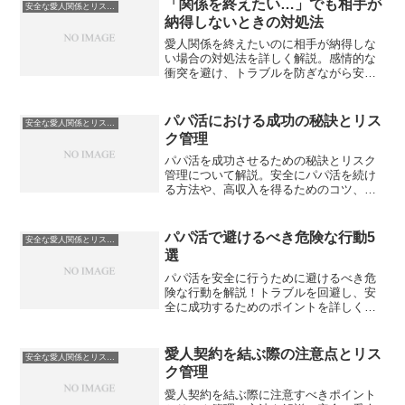
「関係を終えたい…」でも相手が
安全な愛人関係とリスク管理
納得しないときの対処法
愛人関係を終えたいのに相手が納得しな
い場合の対処法を詳しく解説。感情的な
衝突を避け、トラブルを防ぎながら安全
かつ円満に関係を終了するための具体的
なステップを紹介します。
パパ活における成功の秘訣とリス
安全な愛人関係とリスク管理
ク管理
パパ活を成功させるための秘訣とリスク
管理について解説。安全にパパ活を続け
る方法や、高収入を得るためのコツ、ト
ラブル回避のポイントを紹介します。
パパ活で避けるべき危険な行動5
安全な愛人関係とリスク管理
選
パパ活を安全に行うために避けるべき危
険な行動を解説！トラブルを回避し、安
全に成功するためのポイントを詳しく紹
介します。
愛人契約を結ぶ際の注意点とリス
安全な愛人関係とリスク管理
ク管理
愛人契約を結ぶ際に注意すべきポイント