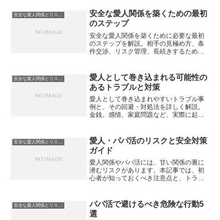
安全な愛人関係を築くための最初
安全な愛人関係とリスク管理
のステップ
安全な愛人関係を築くために必要な最初
のステップを解説。相手の見極め方、条
件交渉、リスク管理、長続きするための
秘訣を紹介します。
愛人として巻き込まれる可能性の
安全な愛人関係とリスク管理
あるトラブルと対策
愛人として巻き込まれやすいトラブル事
例と、その回避・対処法を詳しく解説。
金銭、感情、家庭問題など、実際に起こ
り得るリスクを想定し、安全に関係を維
持するための対策を紹介します。
愛人・パパ活のリスクと安全対策
安全な愛人関係とリスク管理
ガイド
愛人関係やパパ活には、甘い関係の裏に
潜むリスクがあります。本記事では、初
心者が知っておくべき注意点と、トラブ
ル回避のための実践的な対策を徹底解説
します。
パパ活で避けるべき危険な行動5
安全な愛人関係とリスク管理
選