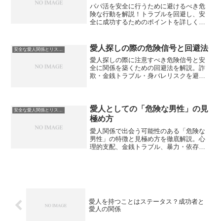
パパ活を安全に行うために避けるべき危
険な行動を解説！トラブルを回避し、安
全に成功するためのポイントを詳しく紹
介します。
愛人探しの際の危険信号と回避法
安全な愛人関係とリスク管理
愛人探しの際に注意すべき危険信号と安
全に関係を築くための回避法を解説。詐
欺・金銭トラブル・身バレリスクを避け
るための具体的な対策を紹介します。
愛人としての「危険な男性」の見
安全な愛人関係とリスク管理
極め方
愛人関係で出会う可能性のある「危険な
男性」の特徴と見極め方を徹底解説。心
理的支配、金銭トラブル、暴力・依存な
どのリスクを避けるための判断基準と対
策を紹介します。
愛人を持つことはステータス？成功者と
愛人の関係