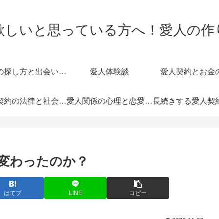
欲しいと思っている方へ！愛人の作
愛人の探し方と出会いの場
愛人体験談
愛人契約とお金
愛人契約の法律と社会的影響
愛人関係の心理と恋愛感情
変わったのか？
はてブ
LINE
コピー