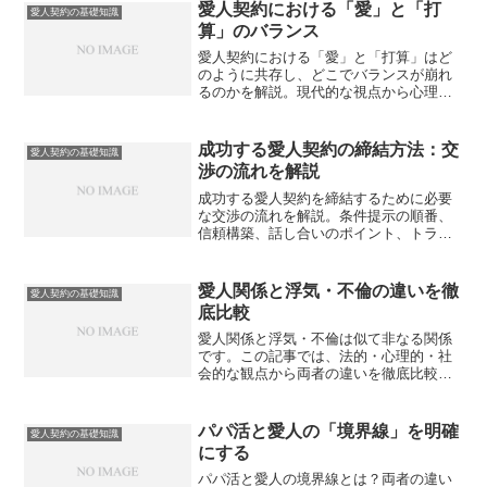
愛人契約における「愛」と「打
愛人契約の基礎知識
算」のバランス
愛人契約における「愛」と「打算」はど
のように共存し、どこでバランスが崩れ
るのかを解説。現代的な視点から心理・
関係性・リスク管理を考察します。
成功する愛人契約の締結方法：交
愛人契約の基礎知識
渉の流れを解説
成功する愛人契約を締結するために必要
な交渉の流れを解説。条件提示の順番、
信頼構築、話し合いのポイント、トラブ
ル回避の方法など、スムーズに合意へ導
く実践的ステップをまとめました。
愛人関係と浮気・不倫の違いを徹
愛人契約の基礎知識
底比較
愛人関係と浮気・不倫は似て非なる関係
です。この記事では、法的・心理的・社
会的な観点から両者の違いを徹底比較
し、どこに境界線があるのか、そしてそ
れぞれに伴うリスクや目的の違いについ
て詳しく解説します。
パパ活と愛人の「境界線」を明確
愛人契約の基礎知識
にする
パパ活と愛人の境界線とは？両者の違い