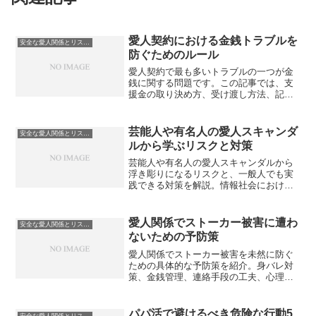
愛人契約における金銭トラブルを
安全な愛人関係とリスク管理
防ぐためのルール
愛人契約で最も多いトラブルの一つが金
銭に関する問題です。この記事では、支
援金の取り決め方、受け渡し方法、記録
の残し方など、金銭トラブルを未然に防
ぐための実践的なルールを解説します。
芸能人や有名人の愛人スキャンダ
安全な愛人関係とリスク管理
ルから学ぶリスクと対策
芸能人や有名人の愛人スキャンダルから
浮き彫りになるリスクと、一般人でも実
践できる対策を解説。情報社会における
リスク管理の重要性を理解できます。
愛人関係でストーカー被害に遭わ
安全な愛人関係とリスク管理
ないための予防策
愛人関係でストーカー被害を未然に防ぐ
ための具体的な予防策を紹介。身バレ対
策、金銭管理、連絡手段の工夫、心理的
距離の保ち方など、安全に関係を維持す
るためのポイントを解説します。
パパ活で避けるべき危険な行動5
安全な愛人関係とリスク管理