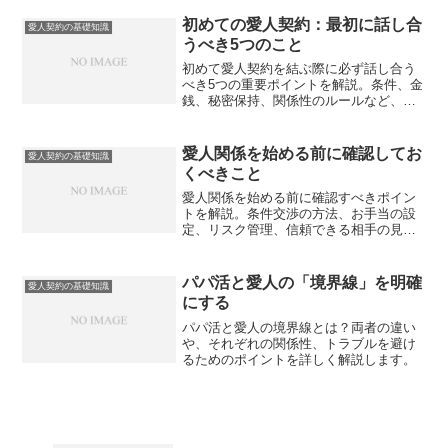
な視点を得られます。
初めての愛人契約：最初に話し合
愛人契約の基礎知識
うべき5つのこと
初めて愛人契約を結ぶ際に必ず話し合う
べき5つの重要ポイントを解説。条件、金
銭、秘密保持、関係性のルールなど、安
心してスタートするための具体的な準備
事項をまとめました。
愛人関係を始める前に確認してお
愛人契約の基礎知識
くべきこと
愛人関係を始める前に確認すべきポイン
トを解説。条件交渉の方法、お手当の設
定、リスク管理、信頼できる相手の見極
め方を詳しく紹介します。
パパ活と愛人の「境界線」を明確
愛人契約の基礎知識
にする
パパ活と愛人の境界線とは？両者の違い
や、それぞれの関係性、トラブルを避け
るためのポイントを詳しく解説します。