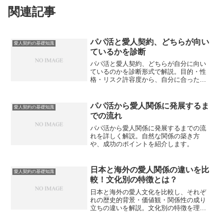
関連記事
パパ活と愛人契約、どちらが向い
愛人契約の基礎知識
ているかを診断
パパ活と愛人契約、どちらが自分に向い
ているのかを診断形式で解説。目的・性
格・リスク許容度から、自分に合った関
係の形を見極めるためのチェックポイン
トを紹介します。
パパ活から愛人関係に発展するま
愛人契約の基礎知識
での流れ
パパ活から愛人関係に発展するまでの流
れを詳しく解説。自然な関係の築き方
や、成功のポイントを紹介します。
日本と海外の愛人関係の違いを比
愛人契約の基礎知識
較！文化別の特徴とは？
日本と海外の愛人文化を比較し、それぞ
れの歴史的背景・価値観・関係性の成り
立ちの違いを解説。文化別の特徴を理解
することで、愛人関係の多様性と世界的