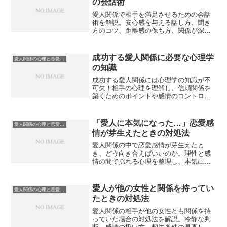
の会話術
愛人関係で相手を満足させるための会話
術を解説。安心感を与える話し方、聞き
方のコツ、距離感の保ち方、関係が深ま
るコミュニケーション戦略を紹介しま
す。
成功する愛人関係に必要な心理学
愛人関係の心理と恋愛感情
の知識
成功する愛人関係には心理学の知識が不
可欠！相手の心理を理解し、信頼関係を
築くためのポイントや感情のコントロー
ル方法を詳しく解説します。
「愛人に本気になった…」恋愛感
愛人関係の心理と恋愛感情
情が芽生えたときの対処法
愛人関係の中で恋愛感情が芽生えたと
き、どう向き合えばいいのか。理性と感
情の間で揺れる心理を整理し、本気にな
った自分を見つめ直すための考え方と行
動指針を紹介します。
愛人が他の女性と関係を持ってい
愛人関係の心理と恋愛感情
たときの対処法
愛人関係の相手が他の女性とも関係を持
っていた場合の対処法を解説。冷静な判