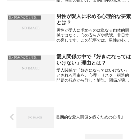
断、感情の扱い方、契約条件の見直し、
安全面のリスク回避など、実践的な対応
策をまとめています。
男性が愛人に求める心理的な要素
愛人関係の心理と恋愛感情
とは？
男性が愛人に求めるのは単なる肉体的関
係ではなく、心の安らぎや承認、非日常
の癒しです。この記事では、男性の心理
に焦点を当て、愛人に求められる精神的
な要素を具体的に解説します。
愛人関係の中で「好きになっては
愛人関係の心理と恋愛感情
いけない」理由とは？
愛人関係で「好きになってはいけない」
とされる理由を、心理・リスク・構造的
問題の観点から詳しく解説。関係が壊れ
る要因や感情コントロールの重要性を明
らかにします。
長期的な愛人関係を築くための心構え