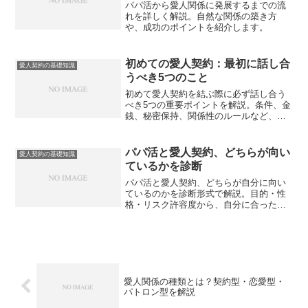
パパ活から愛人関係に発展するまでの流
れを詳しく解説。自然な関係の築き方
や、成功のポイントを紹介します。
初めての愛人契約：最初に話し合
愛人契約の基礎知識
うべき5つのこと
初めて愛人契約を結ぶ際に必ず話し合う
べき5つの重要ポイントを解説。条件、金
銭、秘密保持、関係性のルールなど、安
心してスタートするための具体的な準備
事項をまとめました。
パパ活と愛人契約、どちらが向い
愛人契約の基礎知識
ているかを診断
パパ活と愛人契約、どちらが自分に向い
ているのかを診断形式で解説。目的・性
格・リスク許容度から、自分に合った関
係の形を見極めるためのチェックポイン
トを紹介します。
愛人関係の種類とは？契約型・恋愛型・
パトロン型を解説