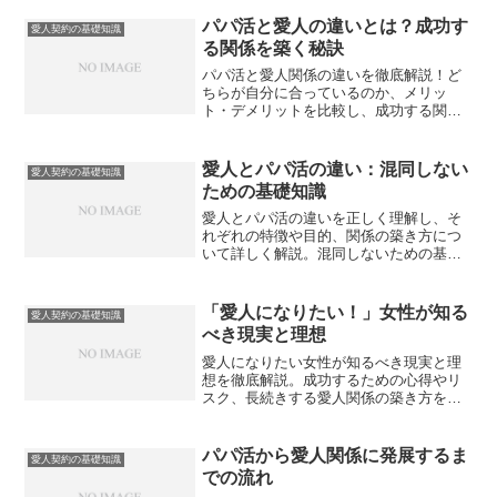
パパ活と愛人の違いとは？成功す
愛人契約の基礎知識
る関係を築く秘訣
パパ活と愛人関係の違いを徹底解説！ど
ちらが自分に合っているのか、メリッ
ト・デメリットを比較し、成功する関係
を築くための秘訣を紹介します。
愛人とパパ活の違い：混同しない
愛人契約の基礎知識
ための基礎知識
愛人とパパ活の違いを正しく理解し、そ
れぞれの特徴や目的、関係の築き方につ
いて詳しく解説。混同しないための基礎
知識を学び、安全な関係を構築するため
のポイントを紹介します。
「愛人になりたい！」女性が知る
愛人契約の基礎知識
べき現実と理想
愛人になりたい女性が知るべき現実と理
想を徹底解説。成功するための心得やリ
スク、長続きする愛人関係の築き方を詳
しく紹介します。
パパ活から愛人関係に発展するま
愛人契約の基礎知識
での流れ