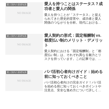
て詳しく解説します。
愛人を持つことはステータス？成
愛人契約の基礎知識
功者と愛人の関係
愛人を持つことが「ステータス」と捉え
られてきた歴史的背景や、成功者と愛人
関係のつながりを分析。現代における価
値観の変化や実態も解説します。
愛人契約の形式：固定報酬制 vs.
愛人契約の基礎知識
都度払い制のメリット・デメリッ
ト
愛人契約における「固定報酬制」と「都
度払い制」は、それぞれ異なる魅力とリ
スクを持っています。この記事では、双
方の仕組みや心理的・金銭的な特徴を比
較し、あなたに最適な契約スタイルを見
極めるためのポイントを解説します。
パパ活初心者向けガイド：始める
愛人契約の基礎知識
前に知っておくべきこと
パパ活初心者向けの完全ガイド！パパ活
を始める前に知っておくべきポイントや
注意点、安全な進め方について詳しく解
説します。