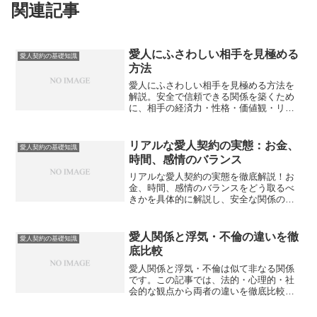
関連記事
愛人にふさわしい相手を見極める
愛人契約の基礎知識
方法
愛人にふさわしい相手を見極める方法を
解説。安全で信頼できる関係を築くため
に、相手の経済力・性格・価値観・リス
ク管理能力をチェックするポイントを紹
介します。
リアルな愛人契約の実態：お金、
愛人契約の基礎知識
時間、感情のバランス
リアルな愛人契約の実態を徹底解説！お
金、時間、感情のバランスをどう取るべ
きかを具体的に解説し、安全な関係の築
き方を紹介します。
愛人関係と浮気・不倫の違いを徹
愛人契約の基礎知識
底比較
愛人関係と浮気・不倫は似て非なる関係
です。この記事では、法的・心理的・社
会的な観点から両者の違いを徹底比較
し、どこに境界線があるのか、そしてそ
れぞれに伴うリスクや目的の違いについ