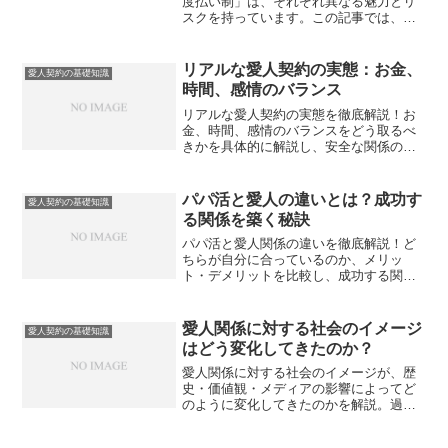
度払い制」は、それぞれ異なる魅力とリ
スクを持っています。この記事では、双
方の仕組みや心理的・金銭的な特徴を比
較し、あなたに最適な契約スタイルを見
極めるためのポイントを解説します。
リアルな愛人契約の実態：お金、
愛人契約の基礎知識
時間、感情のバランス
リアルな愛人契約の実態を徹底解説！お
金、時間、感情のバランスをどう取るべ
きかを具体的に解説し、安全な関係の築
き方を紹介します。
パパ活と愛人の違いとは？成功す
愛人契約の基礎知識
る関係を築く秘訣
パパ活と愛人関係の違いを徹底解説！ど
ちらが自分に合っているのか、メリッ
ト・デメリットを比較し、成功する関係
を築くための秘訣を紹介します。
愛人関係に対する社会のイメージ
愛人契約の基礎知識
はどう変化してきたのか？
愛人関係に対する社会のイメージが、歴
史・価値観・メディアの影響によってど
のように変化してきたのかを解説。過去
の固定観念から現代の多様化した視点ま
でを詳しく説明します。