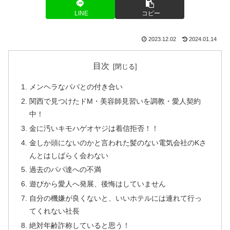
LINE
コピー
2023.12.02
2024.01.14
目次
メンヘラなパパとの付き合い
関西で見つけたドM・美容師見習いを調教・愛人契約
中！
金に汚いキモハゲオヤジは着信拒否！！
金しか頭にないのかと言われた髪のない電気会社のKさ
んとはしばらく会わない
過去のパパ達への不満
遊びから愛人へ発展、後悔はしていません
自分の機嫌が良くないと、いいホテルには連れて行っ
てくれない社長
絶対年齢詐称していると思う！