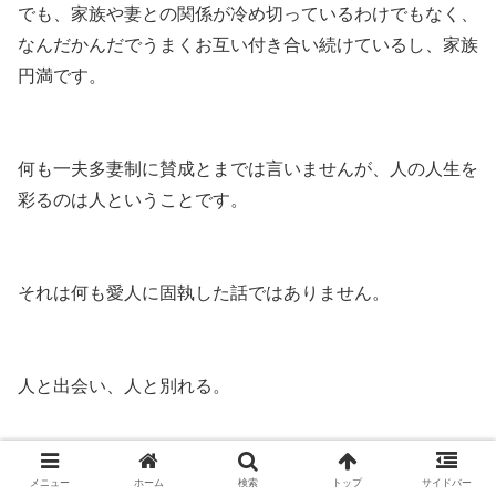
でも、家族や妻との関係が冷め切っているわけでもなく、
なんだかんだでうまくお互い付き合い続けているし、家族
円満です。
何も一夫多妻制に賛成とまでは言いませんが、人の人生を
彩るのは人ということです。
それは何も愛人に固執した話ではありません。
人と出会い、人と別れる。
この繰り返しは人である私にとって、一番刺激的な出来事
メニュー
ホーム
検索
トップ
サイドバー